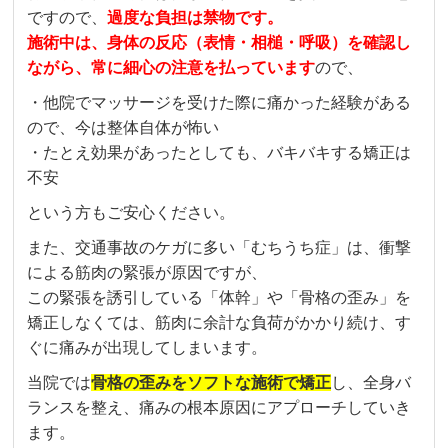
ですので、
過度な負担は禁物です。
施術中は、身体の反応（表情・相槌・呼吸）を確認し
ながら、常に細心の注意を払っています
ので、
・他院でマッサージを受けた際に痛かった経験がある
ので、今は整体自体が怖い
・たとえ効果があったとしても、バキバキする矯正は
不安
という方もご安心ください。
また、交通事故のケガに多い「むちうち症」は、衝撃
による筋肉の緊張が原因ですが、
この緊張を誘引している「体幹」や「骨格の歪み」を
矯正しなくては、筋肉に余計な負荷がかかり続け、す
ぐに痛みが出現してしまいます。
当院では
骨格の歪みをソフトな施術で矯正
し、全身バ
ランスを整え、痛みの根本原因にアプローチしていき
ます。