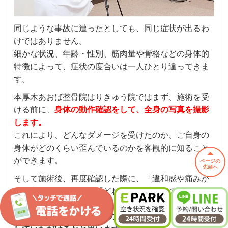
同じような事故に遭ったとしても、同じ症状が出るわ
けではありません。
細かな状況、年齢・性別、筋肉量や骨格などの身体的
特徴によって、症状の度合いは一人ひとり違ってきま
す。
本厚木あおば整骨院はりきゅう院ではまず、施術を受
ける前に、
身体の動作確認をして、全身の写真を撮影
します。
これにより、どんなダメージを受けたのか、ご自身の
身体がどのくらい歪んでいるのかを客観的に知ること
ができます。
ページの
先頭へ
そして施術後、再度確認した際に、「違和感や痛みが
どう変わったのか？」「どれくらい減ったのか」など
を施術者にお知らせください。
おそらく1回目から、症状の変化をご自身の身体で実感